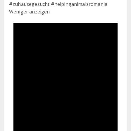
#zuhausegesucht #helpinganimalsromania
Weniger anzeigen