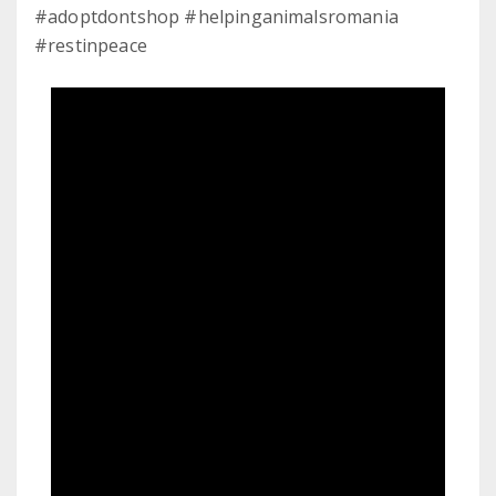
#adoptdontshop #helpinganimalsromania
#restinpeace