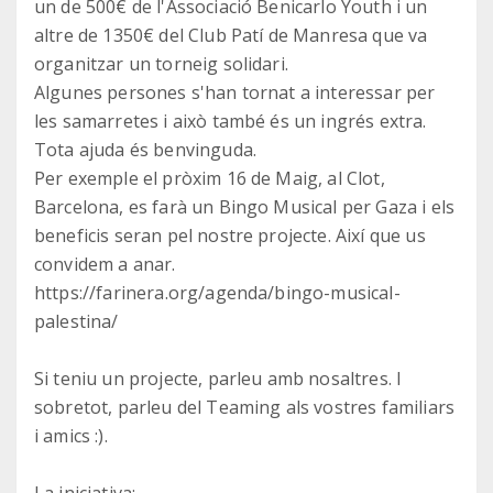
un de 500€ de l'Associació Benicarlo Youth i un
altre de 1350€ del Club Patí de Manresa que va
organitzar un torneig solidari.
Algunes persones s'han tornat a interessar per
les samarretes i això també és un ingrés extra.
Tota ajuda és benvinguda.
Per exemple el pròxim 16 de Maig, al Clot,
Barcelona, es farà un Bingo Musical per Gaza i els
beneficis seran pel nostre projecte. Així que us
convidem a anar.
https://farinera.org/agenda/bingo-musical-
palestina/
Si teniu un projecte, parleu amb nosaltres. I
sobretot, parleu del Teaming als vostres familiars
i amics :).
La iniciativa: