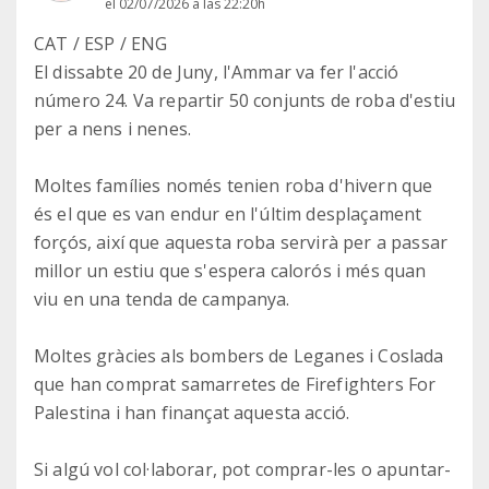
el 02/07/2026 a las 22:20h
CAT / ESP / ENG
El dissabte 20 de Juny, l'Ammar va fer l'acció
número 24. Va repartir 50 conjunts de roba d'estiu
per a nens i nenes.
Moltes famílies només tenien roba d'hivern que
és el que es van endur en l'últim desplaçament
forçós, així que aquesta roba servirà per a passar
millor un estiu que s'espera calorós i més quan
viu en una tenda de campanya.
Moltes gràcies als bombers de Leganes i Coslada
que han comprat samarretes de Firefighters For
Palestina i han finançat aquesta acció.
Si algú vol col·laborar, pot comprar-les o apuntar-