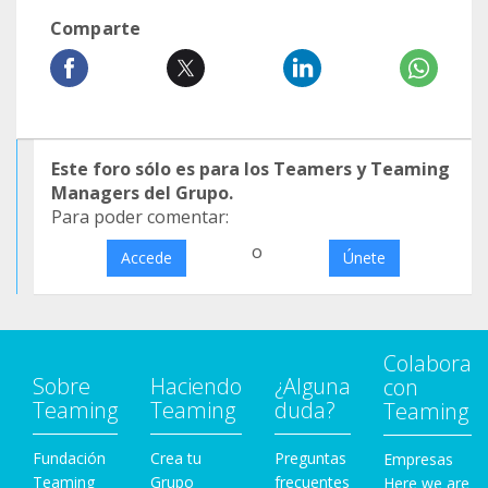
Comparte
Este foro sólo es para los Teamers y Teaming
Managers del Grupo.
Para poder comentar:
o
Accede
Únete
Colabora
Sobre
Haciendo
¿Alguna
con
Teaming
Teaming
duda?
Teaming
Fundación
Crea tu
Preguntas
Empresas
Teaming
Grupo
frecuentes
Here we are