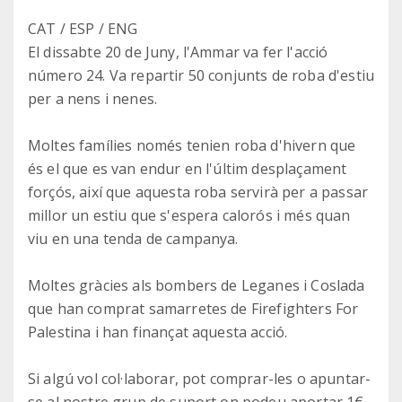
CAT / ESP / ENG
El dissabte 20 de Juny, l'Ammar va fer l'acció
número 24. Va repartir 50 conjunts de roba d'estiu
per a nens i nenes.
Moltes famílies només tenien roba d'hivern que
és el que es van endur en l'últim desplaçament
forçós, així que aquesta roba servirà per a passar
millor un estiu que s'espera calorós i més quan
viu en una tenda de campanya.
Moltes gràcies als bombers de Leganes i Coslada
que han comprat samarretes de Firefighters For
Palestina i han finançat aquesta acció.
Si algú vol col·laborar, pot comprar-les o apuntar-
se al nostre grup de suport on podeu aportar 1€