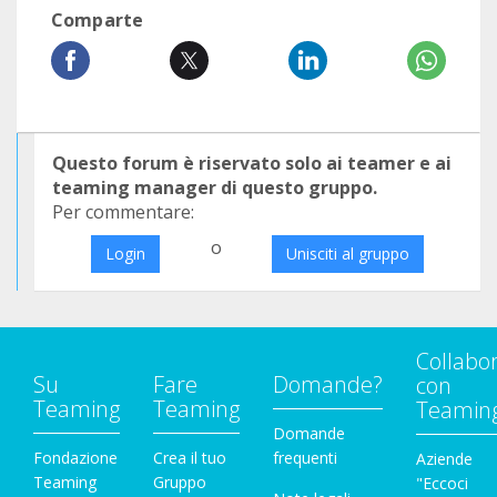
Comparte
Questo forum è riservato solo ai teamer e ai
teaming manager di questo gruppo.
Per commentare:
o
Login
Unisciti al gruppo
Collabo
Su
Fare
Domande?
con
Teaming
Teaming
Teamin
Domande
Fondazione
Crea il tuo
frequenti
Aziende
Teaming
Gruppo
"Eccoci