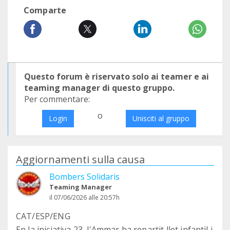
Comparte
Questo forum è riservato solo ai teamer e ai
teaming manager di questo gruppo.
Per commentare:
o
Login
Unisciti al gruppo
Aggiornamenti sulla causa
Bombers Solidaris
Teaming Manager
il 07/06/2026 alle 20:57h
CAT/ESP/ENG
En la iniciativa 23, l'Ammar ha repartit llet infantil i