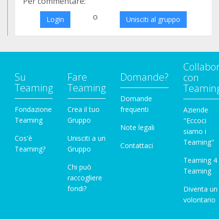
Per commentare:
o
Login
Unisciti al gruppo
Collabo
Su
Fare
Domande?
con
Teaming
Teaming
Teamin
Domande
Fondazione
Crea il tuo
frequenti
Aziende
Teaming
Gruppo
"Eccoci
Note legali
siamo i
Cos'è
Unisciti a un
Teaming"
Contattaci
Teaming?
Gruppo
Teaming 4
Chi può
Teaming
raccogliere
fondi?
Diventa un
volontario