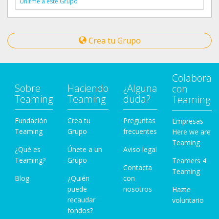
Unirme a este Grupo
Crea tu Grupo
Colabora
Sobre
Haciendo
¿Alguna
con
Teaming
Teaming
duda?
Teaming
Fundación
Crea tu
Preguntas
Empresas
Teaming
Grupo
frecuentes
Here we are
Teaming
¿Qué es
Únete a un
Aviso legal
Teaming?
Grupo
Teamers 4
Contacta
Teaming
Blog
¿Quién
con
puede
nosotros
Hazte
recaudar
voluntario
fondos?