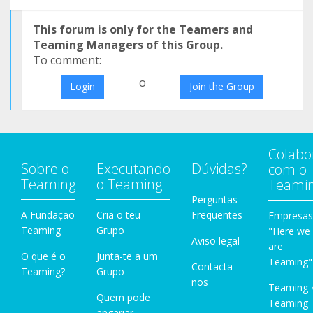
This forum is only for the Teamers and
Teaming Managers of this Group.
To comment:
o
Login
Join the Group
Colabo
Sobre o
Executando
Dúvidas?
com o
Teaming
o Teaming
Teami
Perguntas
A Fundação
Cria o teu
Frequentes
Empresas
Teaming
Grupo
"Here we
Aviso legal
are
O que é o
Junta-te a um
Teaming"
Contacta-
Teaming?
Grupo
nos
Teaming 
Quem pode
Teaming
angariar