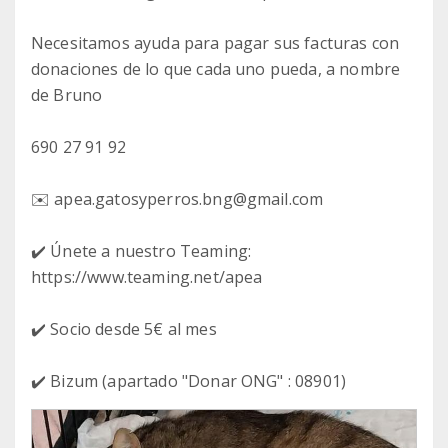
Necesitamos ayuda para pagar sus facturas con
donaciones de lo que cada uno pueda, a nombre
de Bruno
690 27 91 92
✉️ apea.gatosyperros.bng@gmail.com
✔️ Únete a nuestro Teaming:
https://www.teaming.net/apea
✔️ Socio desde 5€ al mes
✔️ Bizum (apartado "Donar ONG" : 08901)