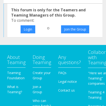
This forum is only for the Teamers and
Teaming Managers of this Group.
To comment:
o
Login
Join the Group
Collabor
About
Doing
Any
with
Teaming
Teaming
questions?
Teamin
Teaming
Create your
FAQs
"Here we a
Foundation
Group
Teaming"
Legal notice
companies
What is
Join a
Contact us
Teaming?
Group
Teaming 4
Teaming
Who can
raise funds?