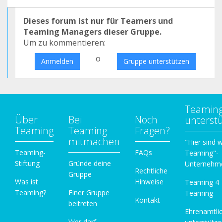
Dieses forum ist nur für Teamers und
Teaming Managers dieser Gruppe.
Um zu kommentieren:
o
Anmelden
Gruppe unterstützen
Teamin
Über
Bei
Noch
unterst
Teaming
Teaming
Fragen?
mitmachen
"Hier sind w
Teaming-
FAQs
Teaming"-
Stiftung
Gründe deine
Unternehm
Rechtliche
Gruppe
Was ist
Hinweise
Teaming 4
Teaming?
Einer Gruppe
Teaming
Kontakt
beitreten
Ehrenamtli
Wer darf