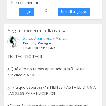
Per commentare:
o
Login
Unisciti al gruppo
Aggiornamenti sulla causa
Gatos Abandona2 Murcia
Teaming Manager
il 05/06/2018 alle 11:42h
TIC-TAC, TIC-TAC!!!
¿¿Qué aún no te has apuntado a la Ruta del
próximo día 10???
¿¿¿Y a qué esperas??? ¡¡¡TIENES HASTA EL DÍA 6 A
LAS 23:59 PARA HACERLO!!!
¡¡¡Después de ese día ya no podemos aceptar