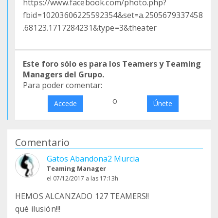
https://www.facebook.com/photo.php?
fbid=10203606225592354&set=a.2505679337458
.68123.1717284231&type=3&theater
Este foro sólo es para los Teamers y Teaming
Managers del Grupo.
Para poder comentar:
o
Accede
Únete
Comentario
Gatos Abandona2 Murcia
Teaming Manager
el 07/12/2017 a las 17:13h
HEMOS ALCANZADO 127 TEAMERS!!
qué ilusión!!!