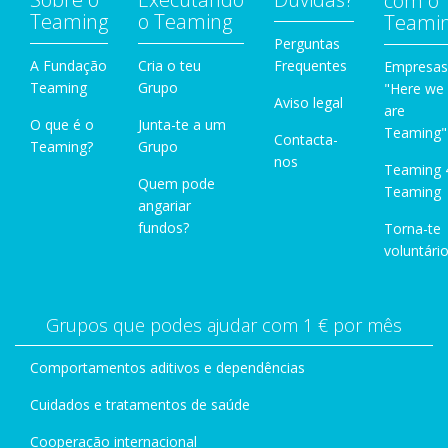
com o
Teaming
o Teaming
Teami
Perguntas
A Fundação
Cria o teu
Frequentes
Empresas
Teaming
Grupo
"Here we
Aviso legal
are
O que é o
Junta-te a um
Teaming"
Contacta-
Teaming?
Grupo
nos
Teaming 
Quem pode
Teaming
angariar
fundos?
Torna-te
voluntário
Grupos que podes ajudar com 1 € por mês
Comportamentos aditivos e dependências
Cuidados e tratamentos de saúde
Cooperação internacional