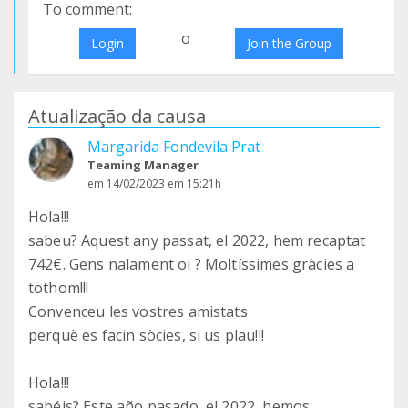
To comment:
o
Login
Join the Group
Atualização da causa
Margarida Fondevila Prat
Teaming Manager
em 14/02/2023 em 15:21h
Hola!!!
sabeu? Aquest any passat, el 2022, hem recaptat
742€. Gens nalament oi ? Moltíssimes gràcies a
tothom!!!
Convenceu les vostres amistats
perquè es facin sòcies, si us plau!!!
Hola!!!
sabéis? Este año pasado, el 2022, hemos