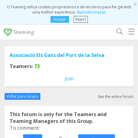
×
O Teaming utiliza cookies proprietários e de terceiros para lhe garantir
uma melhor experiência.
Mais informação
Accept
Reject
☰
Associació Els Gats del Port de la Selva
Teamers:
73
Join
Voltar para Grupo
See the entire forum
This forum is only for the Teamers and
Teaming Managers of this Group.
To comment:
o