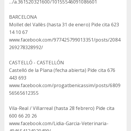
…/a.361520321600/10155546091086601
BARCELONA
Mollet del Vallès (hasta 31 de enero) Pide cita 623
14 10 67
www.facebook.com/977425799013351/posts/2084
269278328992/
CASTELLÓ - CASTELLÓN
Castelló de la Plana (fecha abierta) Pide cita 676
443 693
www.facebook.com/progatbenicassim/posts/6809
56565612355
Vila-Real / Villarreal (hasta 28 febrero) Pide cita
600 66 20 26
www.facebook.com/Lidia-Garcia-Veterinaria-