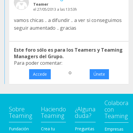
Teamer
el 27/05/2013 a las 13:53h
vamos chicas .. a difundir .. a ver si conseguimos
seguir aumentado .. gracias
Este foro sólo es para los Teamers y Teaming
Managers del Grupo.
Para poder comentar:
o
Accede
Únete
Colabora
Sobre
Haciendo
¿Alguna
con
Teaming
Teaming
duda?
Teaming
Fundación
Crea tu
Preguntas
Empresas