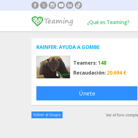
¿Qué es Teaming?
RAINFER: AYUDA A GOMBE
Teamers:
148
Recaudación:
20.694 €
Únete
Volver al Grupo
Ver el foro compl