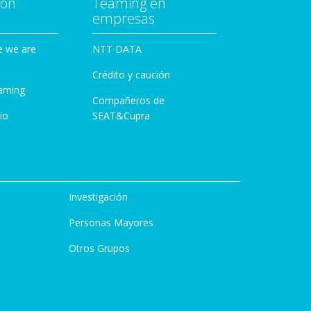
con
Teaming en
empresas
e we are
NTT DATA
Crédito y caución
aming
Compañeros de
io
SEAT&Cupra
Investigación
Personas Mayores
Otros Grupos