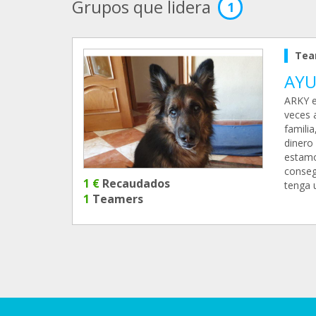
Grupos que lidera
1
Tea
AYU
ARKY e
veces a
familia
dinero 
estamo
conseg
1 €
Recaudados
tenga u
1
Teamers