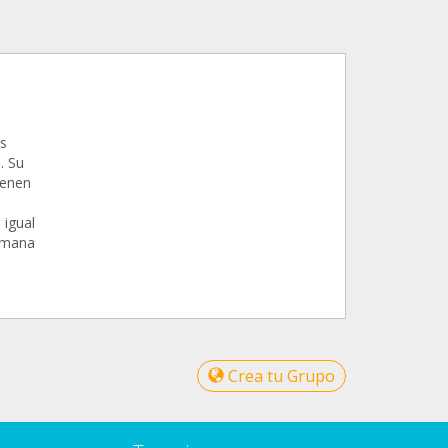
s
. Su
ienen
 igual
umana
Crea tu Grupo