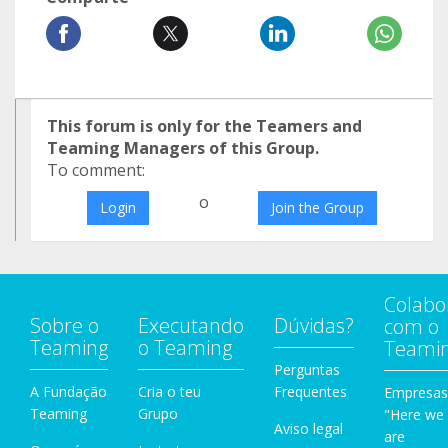
This forum is only for the Teamers and
Teaming Managers of this Group.
To comment:
o
Login
Join the Group
Colabo
Sobre o
Executando
Dúvidas?
com o
Teaming
o Teaming
Teami
Perguntas
A Fundação
Cria o teu
Frequentes
Empresas
Teaming
Grupo
"Here we
Aviso legal
are