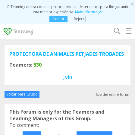
×
O Teaming utiliza cookies proprietários e de terceiros para lhe garantir
uma melhor experiência.
Mais informação
Accept
Reject
☰
PROTECTORA DE ANIMALES PETJADES TROBADES
Teamers:
530
Join
Voltar para Grupo
See the entire forum
This forum is only for the Teamers and
Teaming Managers of this Group.
To comment:
o