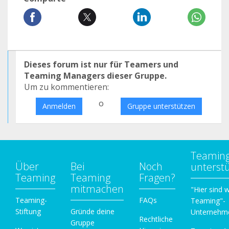
Dieses forum ist nur für Teamers und
Teaming Managers dieser Gruppe.
Um zu kommentieren:
o
Anmelden
Gruppe unterstützen
Teamin
Über
Bei
Noch
unterst
Teaming
Teaming
Fragen?
mitmachen
"Hier sind w
Teaming-
FAQs
Teaming"-
Stiftung
Gründe deine
Unternehm
Rechtliche
Gruppe