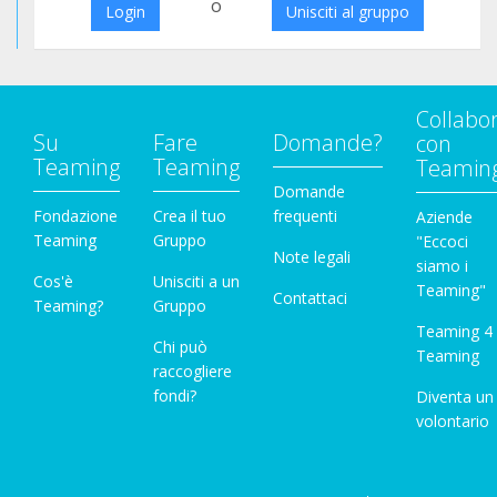
o
Login
Unisciti al gruppo
Collabo
Su
Fare
Domande?
con
Teaming
Teaming
Teamin
Domande
Fondazione
Crea il tuo
frequenti
Aziende
Teaming
Gruppo
"Eccoci
Note legali
siamo i
Cos'è
Unisciti a un
Teaming"
Contattaci
Teaming?
Gruppo
Teaming 4
Chi può
Teaming
raccogliere
fondi?
Diventa un
volontario