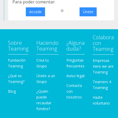
Para poder comentar:
o
Accede
Únete
Colabora
Sobre
Haciendo
¿Alguna
con
Teaming
Teaming
duda?
Teaming
Fundación
Crea tu
Preguntas
Empresas
Teaming
Grupo
frecuentes
Here we are
Teaming
¿Qué es
Únete a un
Aviso legal
Teaming?
Grupo
Teamers 4
Contacta
Teaming
Blog
¿Quién
con
puede
nosotros
Hazte
recaudar
voluntario
fondos?