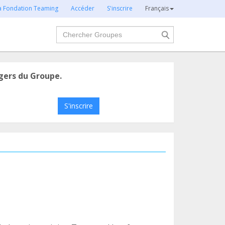
la Fondation Teaming
Accéder
S'inscrire
Français
Chercher
gers du Groupe.
S'inscrire