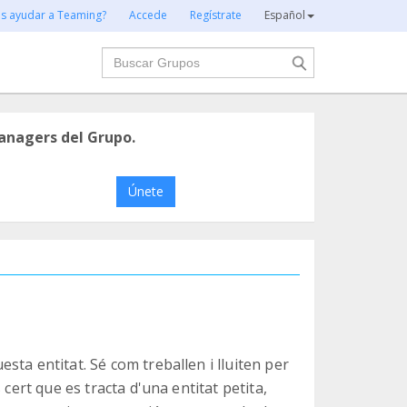
es ayudar a Teaming?
Accede
Regístrate
Español
Buscar
anagers del Grupo.
Únete
ta entitat. Sé com treballen i lluiten per
 cert que es tracta d'una entitat petita,