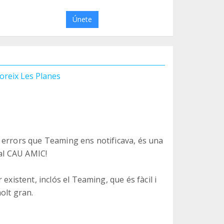
Únete
oreix Les Planes
 errors que Teaming ens notificava, és una
 al CAU AMIC!
existent, inclós el Teaming, que és fàcil i
olt gran.