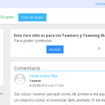
¿Quier
Grupos
Crea un Grupo
Este foro sólo es para los Teamers y Teaming M
Para poder comentar:
o
Accede
Comentario
Irene Usero Pes
Teamer
el 25/08/2016 a las 17:23h
Sóc sòcia i teamer perquè conec de primera mà aques
eto
un objectiu comú: el benestar dels animals. Si bé és