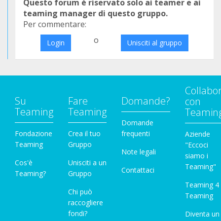
Questo forum è riservato solo ai teamer e ai
teaming manager di questo gruppo.
Per commentare:
o
Login
Unisciti al gruppo
Collabo
Su
Fare
Domande?
con
Teaming
Teaming
Teamin
Domande
Fondazione
Crea il tuo
frequenti
Aziende
Teaming
Gruppo
"Eccoci
Note legali
siamo i
Cos'è
Unisciti a un
Teaming"
Contattaci
Teaming?
Gruppo
Teaming 4
Chi può
Teaming
raccogliere
fondi?
Diventa un