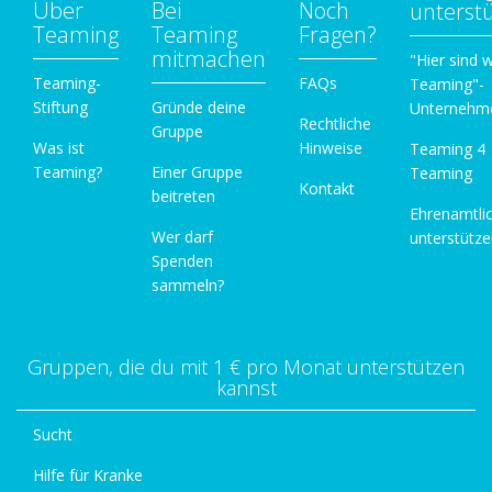
Über
Bei
Noch
unterst
Teaming
Teaming
Fragen?
mitmachen
"Hier sind w
Teaming-
FAQs
Teaming"-
Stiftung
Gründe deine
Unternehm
Rechtliche
Gruppe
Was ist
Hinweise
Teaming 4
Teaming?
Einer Gruppe
Teaming
Kontakt
beitreten
Ehrenamtli
Wer darf
unterstütz
Spenden
sammeln?
Gruppen, die du mit 1 € pro Monat unterstützen
kannst
Sucht
Hilfe für Kranke