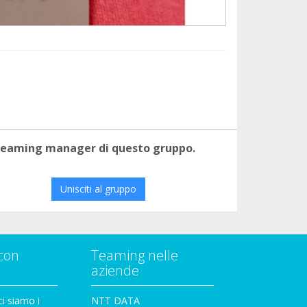
 teaming manager di questo gruppo.
Unisciti al gruppo
con
Teaming nelle
aziende
i siamo i
NTT DATA