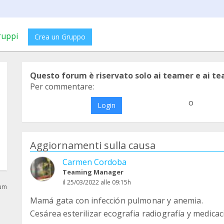
ruppi
Crea un Gruppo
Questo forum è riservato solo ai teamer e ai t
Per commentare:
o
Login
Aggiornamenti sulla causa
Carmen Cordoba
Teaming Manager
il 25/03/2022 alle 09:15h
rum
Mamá gata con infección pulmonar y anemia.
Cesárea esterilizar ecografia radiografía y medicac