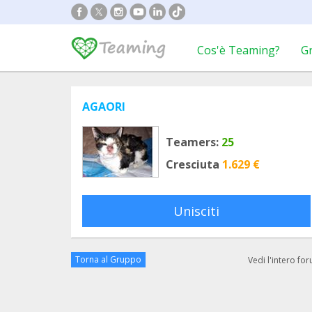
Cos'è Teaming?
G
AGAORI
Teamers:
25
Cresciuta
1.629 €
Unisciti
Torna al Gruppo
Vedi l'intero fo