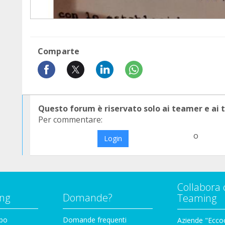
Comparte
Questo forum è riservato solo ai teamer e ai
Per commentare:
o
Login
Collabora 
ng
Domande?
Teaming
ppo
Domande frequenti
Aziende "Eccoc