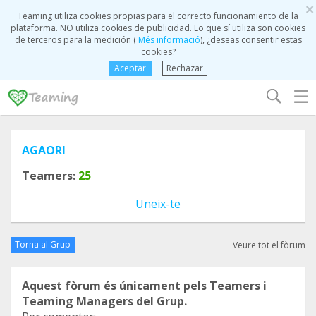
×
Teaming utiliza cookies propias para el correcto funcionamiento de la
plataforma. NO utiliza cookies de publicidad. Lo que sí utiliza son cookies
de terceros para la medición (
Més informació
), ¿deseas consentir estas
cookies?
Aceptar
Rechazar
☰
AGAORI
Teamers:
25
Uneix-te
Torna al Grup
Veure tot el fòrum
Aquest fòrum és únicament pels Teamers i
Teaming Managers del Grup.