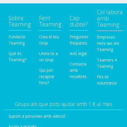
Col·labora
Sobre
Fent
Cap
amb
Teaming
Teaming
dubte?
Teaming
Fundació
Crea el teu
Preguntes
Empreses
Teaming
Grup
freqüents
Here we are
Teaming
Què és
Uneix-te a
Avís legal
Teaming?
un Grup
Teamers 4
Contacta
Teaming
Qui pot
amb
recaptar
nosaltres
Fes-te
fons?
voluntari/a
Grups als que pots ajudar amb 1 € al mes
Suport a persones amb adicció
Ajuda a malalts