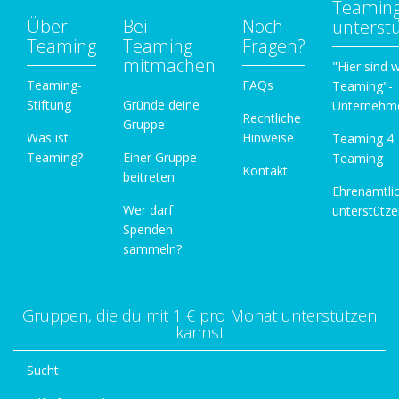
Teamin
Über
Bei
Noch
unterst
Teaming
Teaming
Fragen?
mitmachen
"Hier sind w
Teaming-
FAQs
Teaming"-
Stiftung
Gründe deine
Unternehm
Rechtliche
Gruppe
Was ist
Hinweise
Teaming 4
Teaming?
Einer Gruppe
Teaming
Kontakt
beitreten
Ehrenamtli
Wer darf
unterstütz
Spenden
sammeln?
Gruppen, die du mit 1 € pro Monat unterstützen
kannst
Sucht