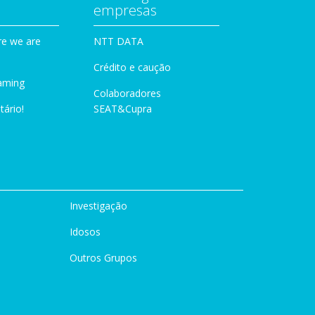
empresas
e we are
NTT DATA
Crédito e caução
aming
Colaboradores
tário!
SEAT&Cupra
Investigação
Idosos
Outros Grupos