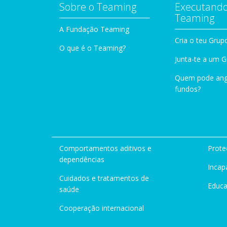
Sobre o Teaming
Executando
Teaming
A Fundação Teaming
Cria o teu Grup
O que é o Teaming?
Junta-te a um 
Quem pode ang
fundos?
Comportamentos aditivos e
Prote
dependências
Incap
Cuidados e tratamentos de
Educ
saúde
Cooperação internacional