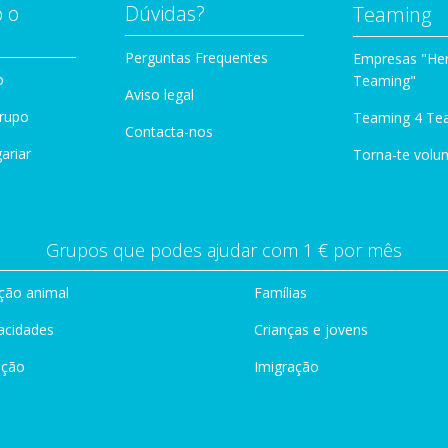
 o
Dúvidas?
Teaming
Perguntas Frequentes
Empresas "Her
o
Teaming"
Aviso legal
Grupo
Teaming 4 Te
Contacta-nos
ariar
Torna-te volun
Grupos que podes ajudar com 1 € por mês
ção animal
Famílias
acidades
Crianças e jovens
ação
Imigração