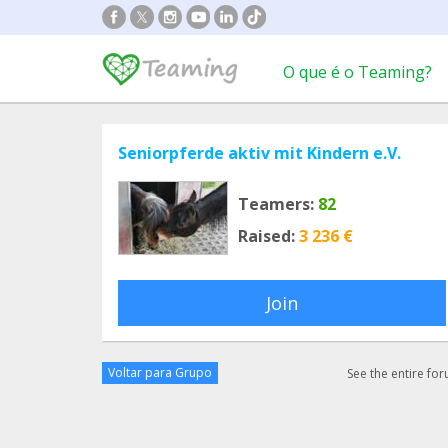
O que é o Teaming?
Seniorpferde aktiv mit Kindern e.V.
Teamers:
82
Raised:
3 236 €
Join
Voltar para Grupo
See the entire fo