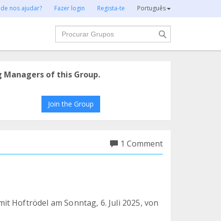
 de nos ajudar?
Fazer login
Regista-te
Português
Procurar
g Managers of this Group.
Join the Group
1 Comment
t Hoftrödel am Sonntag, 6. Juli 2025, von