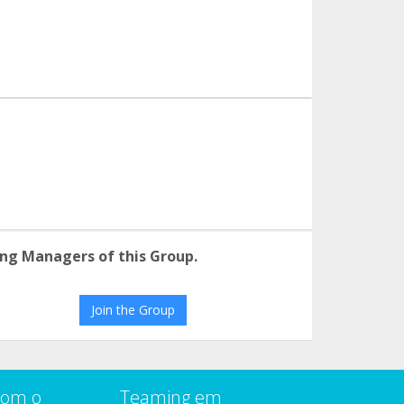
ng Managers of this Group.
Join the Group
com o
Teaming em