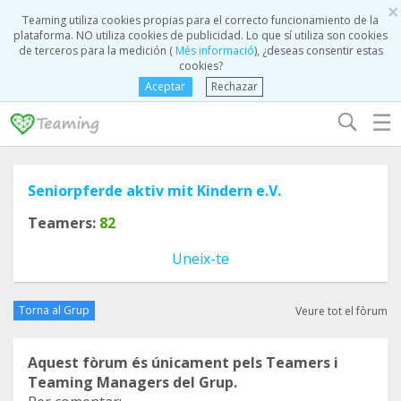
×
Teaming utiliza cookies propias para el correcto funcionamiento de la
plataforma. NO utiliza cookies de publicidad. Lo que sí utiliza son cookies
de terceros para la medición (
Més informació
), ¿deseas consentir estas
cookies?
Aceptar
Rechazar
☰
Seniorpferde aktiv mit Kindern e.V.
Teamers:
82
Uneix-te
Torna al Grup
Veure tot el fòrum
Aquest fòrum és únicament pels Teamers i
Teaming Managers del Grup.