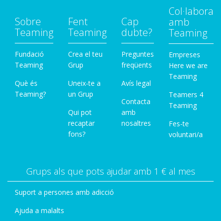
Col·labora
Sobre
Fent
Cap
amb
Teaming
Teaming
dubte?
Teaming
Fundació
Crea el teu
Preguntes
Empreses
Teaming
Grup
freqüents
Here we are
Teaming
Què és
Uneix-te a
Avís legal
Teaming?
un Grup
Teamers 4
Contacta
Teaming
Qui pot
amb
recaptar
nosaltres
Fes-te
fons?
voluntari/a
Grups als que pots ajudar amb 1 € al mes
Suport a persones amb adicció
Ajuda a malalts