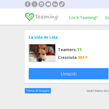
Cos'è Teaming?
G
La vida de Lola
Teamers:
11
Cresciuta
484 €
Unisciti
Torna al Gruppo
Vedi l'intero fo