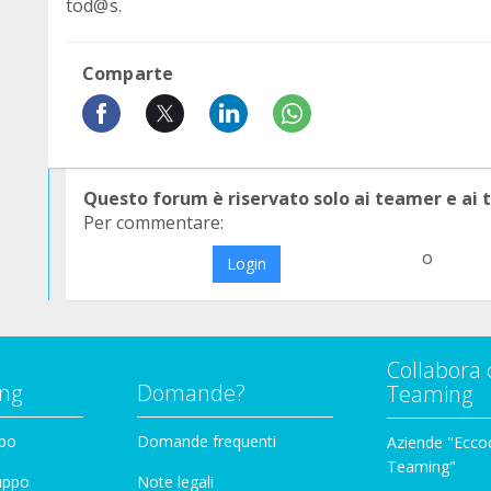
tod@s.
Comparte
Questo forum è riservato solo ai teamer e ai
Per commentare:
o
Login
Collabora 
ng
Domande?
Teaming
ppo
Domande frequenti
Aziende "Eccoc
Teaming"
ruppo
Note legali