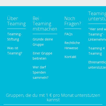
Teamin
Über
Bei
Noch
unterst
Teaming
Teaming
Fragen?
mitmachen
"Hier sind w
Teaming-
FAQs
Teaming"-
Stiftung
Gründe deine
Unternehm
Rechtliche
Gruppe
Was ist
Hinweise
Teaming 4
Teaming?
Einer Gruppe
Teaming
Kontakt
beitreten
Ehrenamtli
Wer darf
unterstütz
Spenden
sammeln?
Gruppen, die du mit 1 € pro Monat unterstützen
kannst