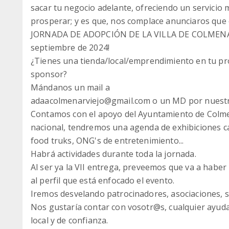
sacar tu negocio adelante, ofreciendo un servicio m
prosperar; y es que, nos complace anunciaros qu
JORNADA DE ADOPCIÓN DE LA VILLA DE COLMENAR 
septiembre de 2024!
¿Tienes una tienda/local/emprendimiento en tu pro
sponsor?
Mándanos un mail a
adaacolmenarviejo@gmail.com o un MD por nuestras
Contamos con el apoyo del Ayuntamiento de Colmena
nacional, tendremos una agenda de exhibiciones can
food truks, ONG's de entretenimiento...
Habrá actividades durante toda la jornada.
Al ser ya la VII entrega, preveemos que va a haber 
al perfil que está enfocado el evento.
Iremos desvelando patrocinadores, asociaciones, sor
Nos gustaría contar con vosotr@s, cualquier ayuda
local y de confianza.