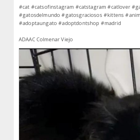
#cat #catsofinstagram #catstagram #catlover #
#gatosdelmundo #gatosgraciosos #kittens #anim
#adoptaungato #adoptdontshop #madrid
ADAAC Colmenar Viejo