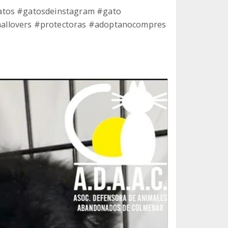
gatos #gatosdeinstagram #gato
allovers #protectoras #adoptanocompres