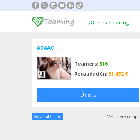
¿Qué es Teaming?
ADAAC
Teamers:
316
Recaudación:
31.432 €
Únete
Volver al Grupo
Ver el foro compl