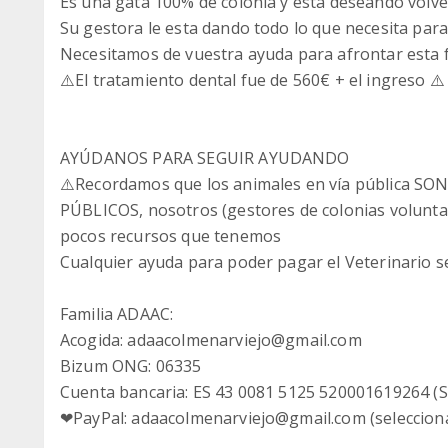
Es una gata 100% de colonia y esta deseando volver
Su gestora le esta dando todo lo que necesita para
Necesitamos de vuestra ayuda para afrontar esta f
⚠️El tratamiento dental fue de 560€ + el ingreso ⚠️
AYÚDANOS PARA SEGUIR AYUDANDO
⚠️Recordamos que los animales en vía pública
PÚBLICOS, nosotros (gestores de colonias volunt
pocos recursos que tenemos
Cualquier ayuda para poder pagar el Veterinario 
Familia ADAAC:
Acogida: adaacolmenarviejo@gmail.com
Bizum ONG: 06335
Cuenta bancaria: ES 43 0081 5125 520001619264 (S
❤PayPal: adaacolmenarviejo@gmail.com (seleccion