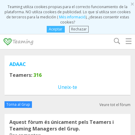
×
Teaming utiliza cookies propias para el correcto funcionamiento de la
plataforma. NO utiliza cookies de publicidad. Lo que sí utiliza son cookies
de terceros para la medición (
Més informació
), ¿deseas consentir estas
cookies?
Aceptar
Rechazar
☰
ADAAC
Teamers:
316
Uneix-te
Torna al Grup
Veure tot el fòrum
Aquest fòrum és únicament pels Teamers i
Teaming Managers del Grup.