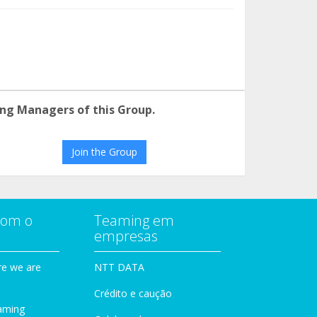
ng Managers of this Group.
Join the Group
com o
Teaming em
empresas
e we are
NTT DATA
Crédito e caução
aming