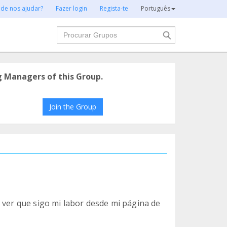
 de nos ajudar?
Fazer login
Regista-te
Português
Procurar
g Managers of this Group.
Join the Group
 ver que sigo mi labor desde mi página de