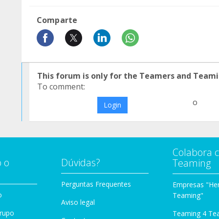
Comparte
This forum is only for the Teamers and Teami
To comment:
o
Login
Colabora 
 o
Dúvidas?
Teaming
Perguntas Frequentes
Empresas "Her
o
Teaming"
Aviso legal
Grupo
Teaming 4 Te