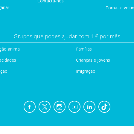
Contacta-nos
ariar
Torna-te volun
Grupos que podes ajudar com 1 € por mês
ção animal
Famílias
acidades
Crianças e jovens
ação
Imigração