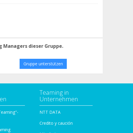
g Managers dieser Gruppe.
Gruppe unterstützen
Teaming in
zen
Unternehmen
 Teaming"-
NTT DATA
Credito y caución
aming