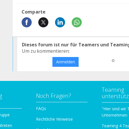
Comparte
Dieses forum ist nur für Teamers und Teamin
Um zu kommentieren:
o
Anmelden
Teaming
g
Noch Fragen?
unterstüt
n
FAQs
"Hier sind wir
ruppe
Unternehmen
Rechtliche Hinweise
itreten
Teaming 4 Te