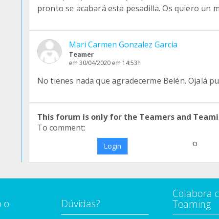
pronto se acabará esta pesadilla. Os quiero un m
Mari Carmen Gonzalez García
Teamer
em 30/04/2020 em 14:53h
No tienes nada que agradecerme Belén. Ojalá p
This forum is only for the Teamers and Teami
To comment:
o
Login
Colabora 
 o
Dúvidas?
Teaming