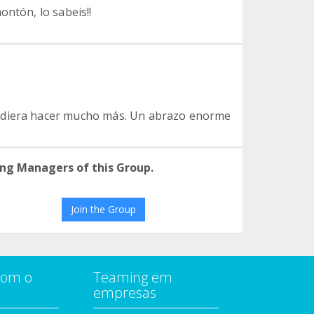
ontón, lo sabeis!!
udiera hacer mucho más. Un abrazo enorme
ng Managers of this Group.
Join the Group
com o
Teaming em
empresas