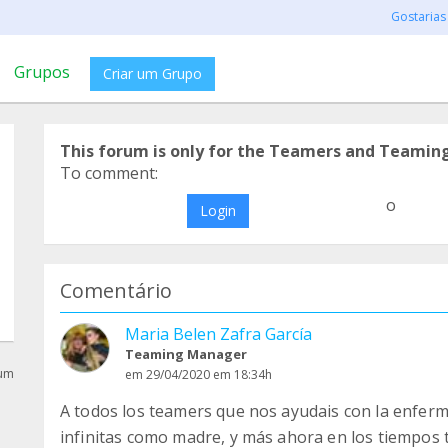
Gostarias
Grupos
Criar um Grupo
This forum is only for the Teamers and Teamin
To comment:
o
Login
Comentário
Maria Belen Zafra García
Teaming Manager
rum
em 29/04/2020 em 18:34h
A todos los teamers que nos ayudais con la enferm
infinitas como madre, y más ahora en los tiempos t