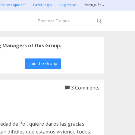
 de nos ajudar?
Fazer login
Regista-te
Português
Procurar
g Managers of this Group.
Join the Group
3 Comments
edad de Pol, quiero daros las gracias
an difíciles que estamos viviendo todos.