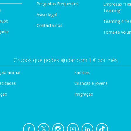
Perguntas Frequentes
Empresas "Her
o
Teaming"
Aviso legal
Grupo
Teaming 4 Te
Contacta-nos
ariar
Torna-te volun
Grupos que podes ajudar com 1 € por mês
ção animal
Famílias
acidades
Crianças e jovens
ação
Imigração