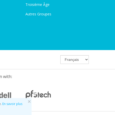
Troisième Âge
Autres Groupes
n with:
×
e.
En savoir plus