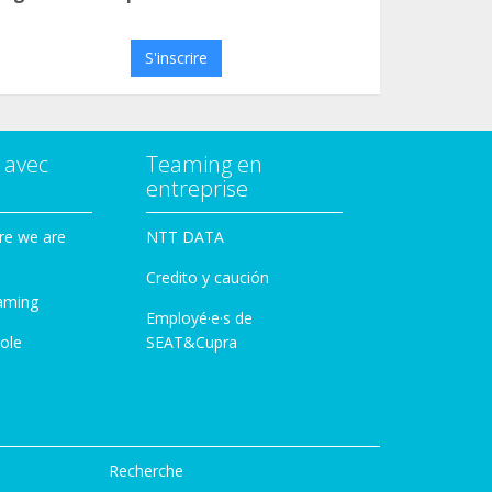
S'inscrire
 avec
Teaming en
entreprise
re we are
NTT DATA
Credito y caución
aming
Employé·e·s de
ole
SEAT&Cupra
Recherche