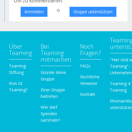
Um zu kommentieren:
o
Anmelden
Gruppe unterstützen
Teamin
Über
Bei
Noch
unterst
Teaming
Teaming
Fragen?
mitmachen
"Hier sind w
Teaming-
FAQs
Teaming"-
Stiftung
Gründe deine
Unternehm
Rechtliche
Gruppe
Was ist
Hinweise
Teaming 4
Teaming?
Einer Gruppe
Teaming
Kontakt
beitreten
Ehrenamtli
Wer darf
unterstütz
Spenden
sammeln?