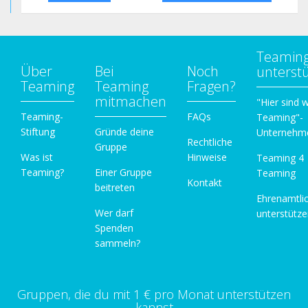
Teamin
Über
Bei
Noch
unterst
Teaming
Teaming
Fragen?
mitmachen
"Hier sind w
Teaming-
FAQs
Teaming"-
Stiftung
Gründe deine
Unternehm
Rechtliche
Gruppe
Was ist
Hinweise
Teaming 4
Teaming?
Einer Gruppe
Teaming
Kontakt
beitreten
Ehrenamtli
Wer darf
unterstütz
Spenden
sammeln?
Gruppen, die du mit 1 € pro Monat unterstützen
kannst