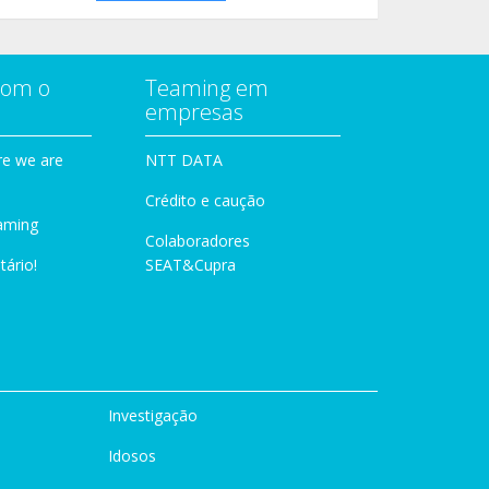
com o
Teaming em
empresas
e we are
NTT DATA
Crédito e caução
aming
Colaboradores
tário!
SEAT&Cupra
Investigação
Idosos