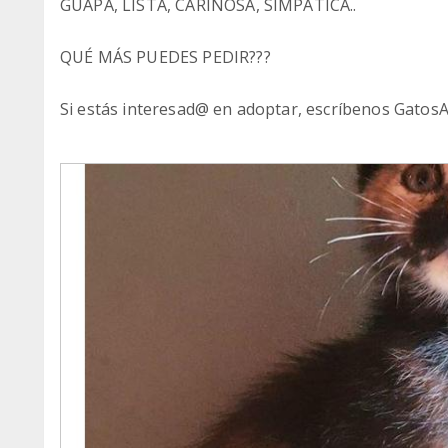
GUAPA, LISTA, CARIÑOSA, SIMPÁTICA..
QUÉ MÁS PUEDES PEDIR???
Si estás interesad@ en adoptar, escríbenos Gat