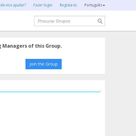
 de nos ajudar?
Fazer login
Regista-te
Português
Procurar
g Managers of this Group.
Join the Group