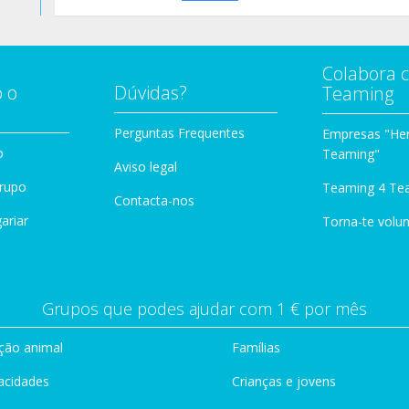
Colabora 
 o
Dúvidas?
Teaming
Perguntas Frequentes
Empresas "Her
o
Teaming"
Aviso legal
Grupo
Teaming 4 Te
Contacta-nos
ariar
Torna-te volun
Grupos que podes ajudar com 1 € por mês
ção animal
Famílias
acidades
Crianças e jovens