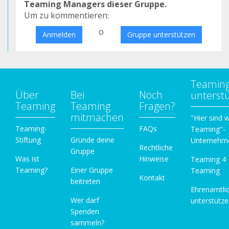
Teaming Managers dieser Gruppe.
Um zu kommentieren:
o
Anmelden
Gruppe unterstützen
Teamin
Über
Bei
Noch
unterst
Teaming
Teaming
Fragen?
mitmachen
"Hier sind w
Teaming-
FAQs
Teaming"-
Stiftung
Gründe deine
Unternehm
Rechtliche
Gruppe
Was ist
Hinweise
Teaming 4
Teaming?
Einer Gruppe
Teaming
Kontakt
beitreten
Ehrenamtli
Wer darf
unterstütz
Spenden
sammeln?