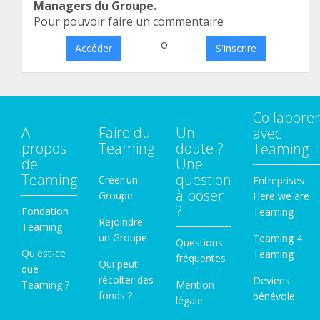
Managers du Groupe.
Pour pouvoir faire un commentaire
o
Accéder
S'inscrire
Collaborer
A
Faire du
Un
avec
propos
Teaming
doute ?
Teaming
de
Une
Teaming
question
Créer un
Entreprises
à poser
Groupe
Here we are
?
Fondation
Teaming
Rejoindre
Teaming
un Groupe
Teaming 4
Questions
Qu'est-ce
Teaming
fréquentes
Qui peut
que
récolter des
Deviens
Teaming ?
Mention
fonds ?
bénévole
légale