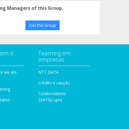
ng Managers of this Group.
Join the Group
com o
Teaming em
empresas
e we are
NTT DATA
Crédito e caução
aming
Colaboradores
tário!
SEAT&Cupra