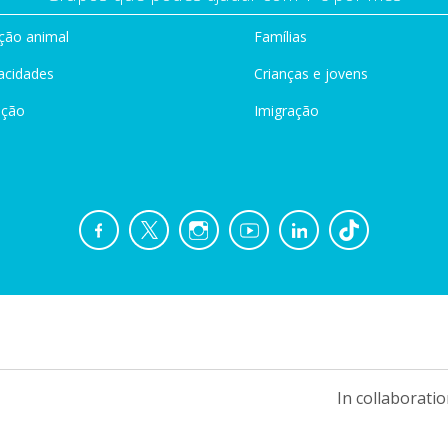
ção animal
Famílias
acidades
Crianças e jovens
ação
Imigração
In collaboratio