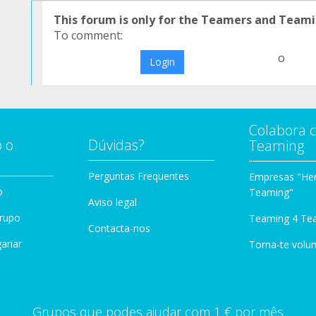
This forum is only for the Teamers and Teami
To comment:
o
Login
Colabora 
 o
Dúvidas?
Teaming
Perguntas Frequentes
Empresas "Her
o
Teaming"
Aviso legal
Grupo
Teaming 4 Te
Contacta-nos
ariar
Torna-te volun
Grupos que podes ajudar com 1 € por mês