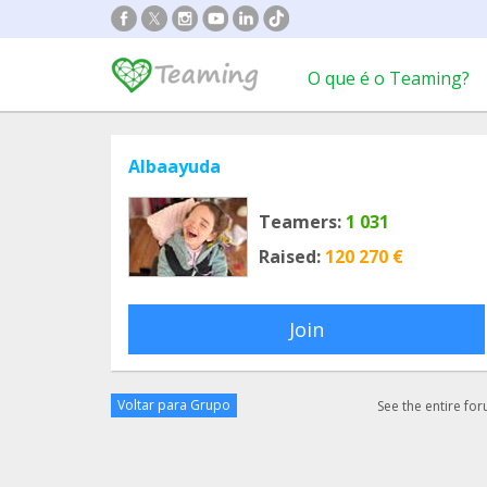
O que é o Teaming?
Albaayuda
Teamers:
1 031
Raised:
120 270 €
Join
Voltar para Grupo
See the entire fo