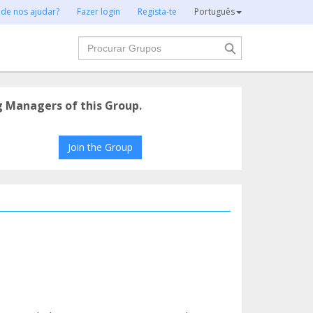
 de nos ajudar?
Fazer login
Regista-te
Português
Procurar
g Managers of this Group.
Join the Group