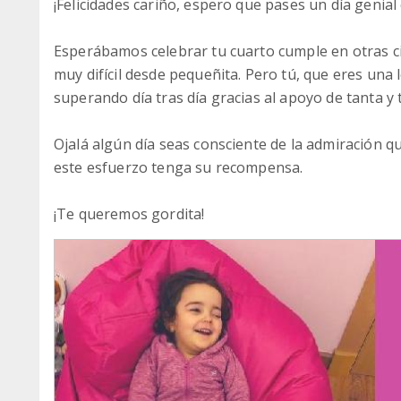
¡Felicidades cariño, espero que pases un día genia
Esperábamos celebrar tu cuarto cumple en otras cir
muy difícil desde pequeñita. Pero tú, que eres una 
superando día tras día gracias al apoyo de tanta y 
Ojalá algún día seas consciente de la admiración qu
este esfuerzo tenga su recompensa.
¡Te queremos gordita!