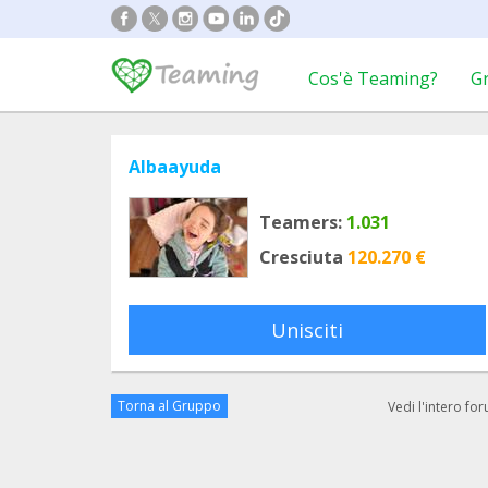
Cos'è Teaming?
G
Albaayuda
Teamers:
1.031
Cresciuta
120.270 €
Unisciti
Torna al Gruppo
Vedi l'intero fo