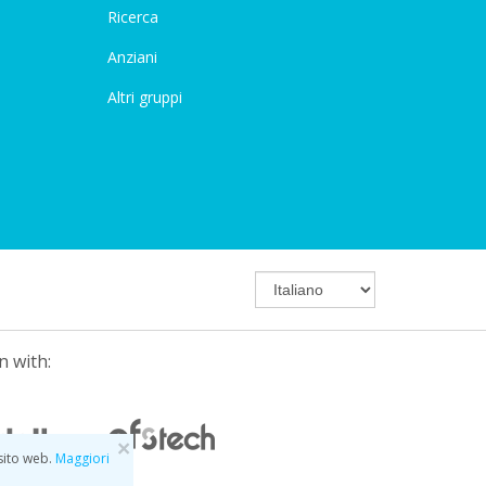
Ricerca
Anziani
Altri gruppi
n with:
×
 sito web.
Maggiori