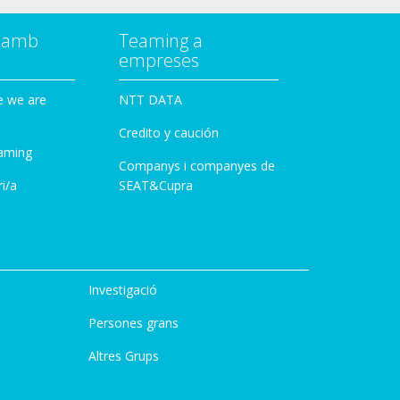
a amb
Teaming a
empreses
e we are
NTT DATA
Credito y caución
aming
Companys i companyes de
i/a
SEAT&Cupra
Investigació
Persones grans
Altres Grups