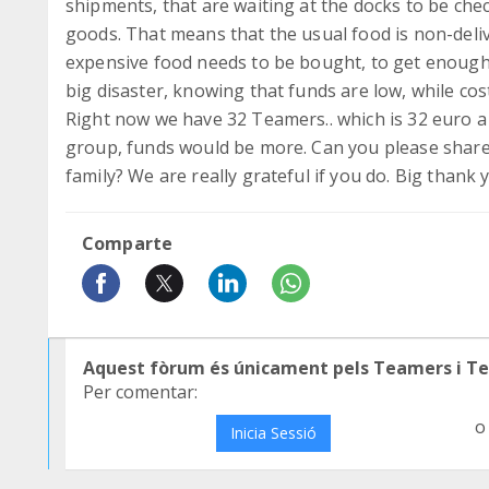
shipments, that are waiting at the docks to be che
goods. That means that the usual food is non-del
expensive food needs to be bought, to get enough f
big disaster, knowing that funds are low, while cost
Right now we have 32 Teamers.. which is 32 euro a
group, funds would be more. Can you please shar
family? We are really grateful if you do. Big thank y
Comparte
Aquest fòrum és únicament pels Teamers i T
Per comentar:
o
Inicia Sessió