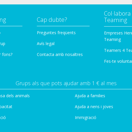
Col·labor
ng
Cap dubte?
Teaming
p
Preguntes freqüents
Empreses Her
Teaming
rup
Avís legal
Teamers 4 Te
r fons?
Contacta amb nosaltres
Fes-te voluntar
Grups als que pots ajudar amb 1 € al mes
sa dels animals
Ajuda a families
pacitat
Ajuda a nens i joves
ció
Immigració