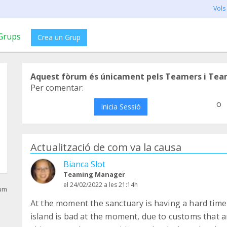
Vols
Grups
Crea un Grup
Aquest fòrum és únicament pels Teamers i Tea
Per comentar:
o
Inicia Sessió
Actualització de com va la causa
Bianca Slot
Teaming Manager
el 24/02/2022 a les 21:14h
rum
At the moment the sanctuary is having a hard time 
island is bad at the moment, due to customs that a