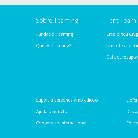
Sobre Teaming
Fent Teami
Fundació Teaming
Crea el teu Gru
Què és Teaming?
Uneix-te a un G
Qui pot recapta
Suport a persones amb adicció
Defen
Ajuda a malalts
Disca
Cooperació Internacional
Educa