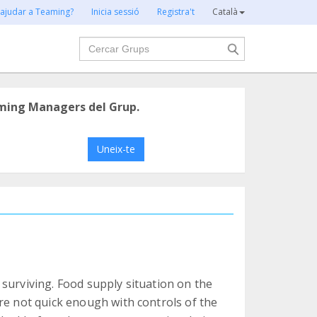
 ajudar a Teaming?
Inicia sessió
Registra't
Català
Cercar
ming Managers del Grup.
Uneix-te
surviving. Food supply situation on the
re not quick enough with controls of the