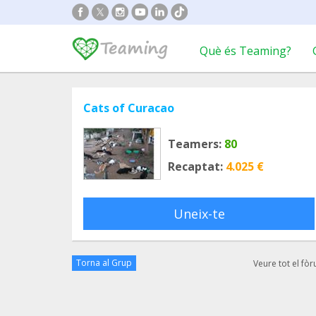
Què és Teaming?
Cats of Curacao
Teamers:
80
Recaptat:
4.025 €
Uneix-te
Torna al Grup
Veure tot el fò