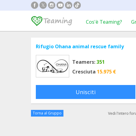
Cos'è Teaming?
G
Rifugio Ohana animal rescue family
Teamers:
351
Cresciuta
15.975 €
Unisciti
Torna al Gruppo
Vedi l'intero fo