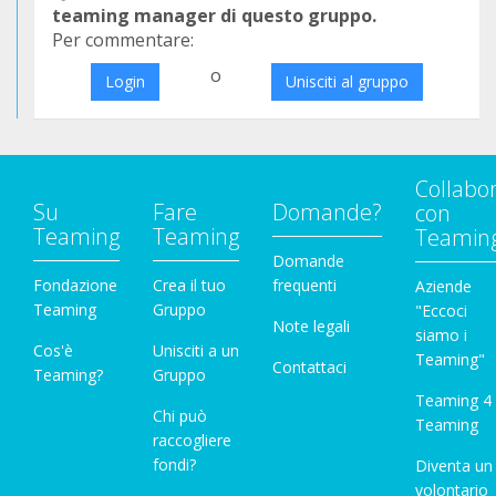
teaming manager di questo gruppo.
Per commentare:
o
Login
Unisciti al gruppo
Collabo
Su
Fare
Domande?
con
Teaming
Teaming
Teamin
Domande
Fondazione
Crea il tuo
frequenti
Aziende
Teaming
Gruppo
"Eccoci
Note legali
siamo i
Cos'è
Unisciti a un
Teaming"
Contattaci
Teaming?
Gruppo
Teaming 4
Chi può
Teaming
raccogliere
fondi?
Diventa un
volontario