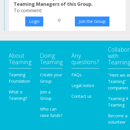
Teaming Managers of this Group.
To comment:
o
Login
Join the Group
Collabor
About
Doing
Any
with
Teaming
Teaming
questions?
Teamin
Teaming
Create your
FAQs
"Here we a
Foundation
Group
Teaming"
Legal notice
companies
What is
Join a
Contact us
Teaming?
Group
Teaming 4
Teaming
Who can
raise funds?
Become a
volunteer