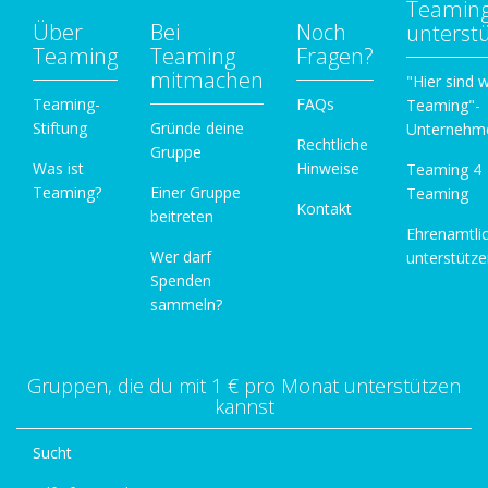
Teamin
Über
Bei
Noch
unterst
Teaming
Teaming
Fragen?
mitmachen
"Hier sind w
Teaming-
FAQs
Teaming"-
Stiftung
Gründe deine
Unternehm
Rechtliche
Gruppe
Was ist
Hinweise
Teaming 4
Teaming?
Einer Gruppe
Teaming
Kontakt
beitreten
Ehrenamtli
Wer darf
unterstütz
Spenden
sammeln?
Gruppen, die du mit 1 € pro Monat unterstützen
kannst
Sucht