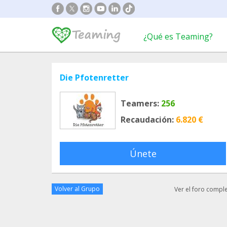
¿Qué es Teaming?
Die Pfotenretter
Teamers:
256
Recaudación:
6.820 €
Únete
Volver al Grupo
Ver el foro compl