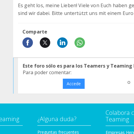
Es geht los, meine Lieben! Viele von Euch haben gef
sind wir dabei. Bitte untertützt uns mit einem Eu
Comparte
Este foro sólo es para los Teamers y Teaming
Para poder comentar:
o
Accede
Colabora 
Teaming
¿Alguna duda?
Teaming
Preguntas frecuentes
Empresas Her