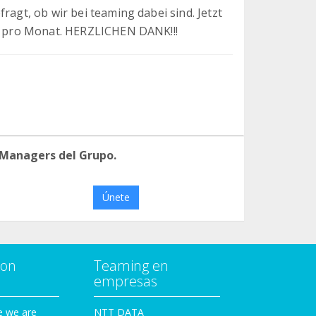
ragt, ob wir bei teaming dabei sind. Jetzt
ro pro Monat. HERZLICHEN DANK!!!
 Managers del Grupo.
Únete
con
Teaming en
empresas
e we are
NTT DATA