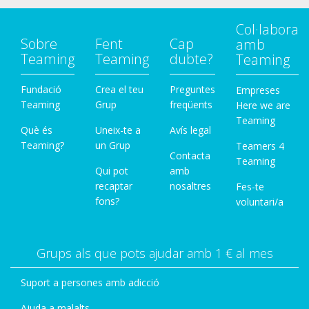
Col·labora
Sobre
Fent
Cap
amb
Teaming
Teaming
dubte?
Teaming
Fundació
Crea el teu
Preguntes
Empreses
Teaming
Grup
freqüents
Here we are
Teaming
Què és
Uneix-te a
Avís legal
Teaming?
un Grup
Teamers 4
Contacta
Teaming
Qui pot
amb
recaptar
nosaltres
Fes-te
fons?
voluntari/a
Grups als que pots ajudar amb 1 € al mes
Suport a persones amb adicció
Ajuda a malalts