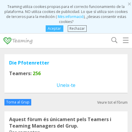
×
Teaming utiliza cookies propias para el correcto funcionamiento de la
plataforma. NO utiliza cookies de publicidad. Lo que sí utiliza son cookies
de terceros para la medición (
Més informació
), ¿deseas consentir estas
cookies?
Aceptar
Rechazar
☰
Die Pfotenretter
Teamers:
256
Uneix-te
Torna al Grup
Veure tot el fòrum
Aquest fòrum és únicament pels Teamers i
Teaming Managers del Grup.